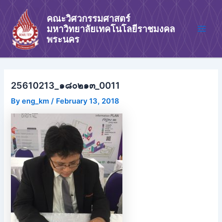
Skip
Main
คณะวิศวกรรมศาสตร์
to
Men
มหาวิทยาลัยเทคโนโลยีราชมงคล
content
พระนคร
25610213_๑๘๐๒๑๓_0011
By
eng_km
/
February 13, 2018