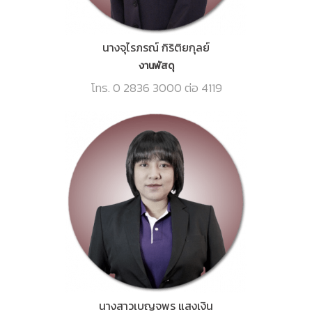
นางจุไรภรณ์ กิริติยกุลย์
งานพัสดุ
โทร. 0 2836 3000 ต่อ 4119
นางสาวเบญจพร แสงเงิน