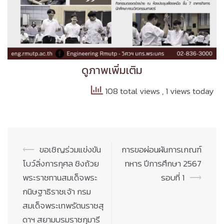
ดูภาพเพิ่มเติม
108 total views
, 1 views today
Post
⟵
ขอเชิญร่วมแข่งขัน
การขอผ่อนผันการเกณฑ์
navigation
โบว์ลิ่งการกุศล ชิงถ้วย
ทหาร ปีการศึกษา 2567
พระราชทานสมเด็จพระ
รอบที่ 1
⟶
กนิษฐาธิราชเจ้า กรม
สมเด็จพระเทพรัตนราชสุ
ดาฯ สยามบรมราชกุมารี