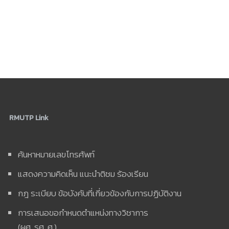
RMUTP Link
ค้นหาหมายเลขโทรศัพท์
แสดงความคิดเห็น แนะนำติชม ร้องเรียน
กฎ ระเบียบ ข้อบังคับที่เกี่ยวข้องกับการปฏิบัติงาน
การเสนอขอกำหนดตำแหน่งทางวิชาการ
(ผศ. รศ. ศ.)